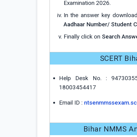
Examination 2026.
In the answer key download
Aadhaar Number/ Student 
Finally click on
Search Answ
SCERT Bih
Help Desk No. : 947303
18003454417
Email ID :
ntsenmmssexam.sce
Bihar NMMS An