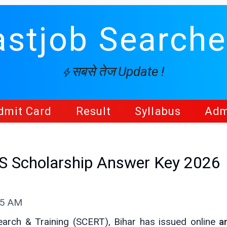
astjob Searche
सबसे तेज Update !
dmit Card
Result
Syllabus
Adm
 Scholarship Answer Key 2026
55 AM
earch & Training (SCERT), Bihar has issued online
a