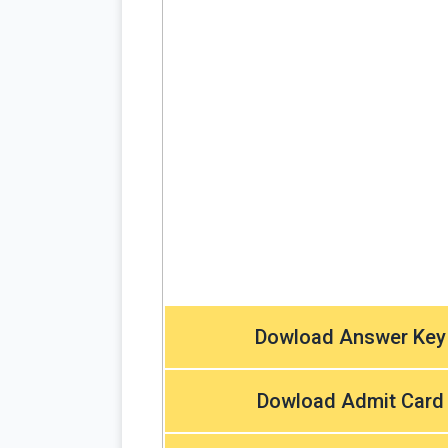
Dowload Answer Key
Dowload Admit Card