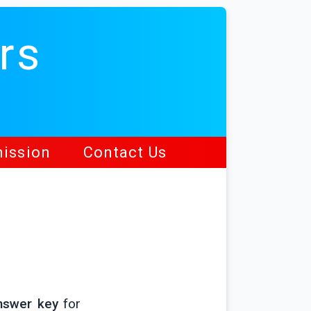
rs
ission
Contact Us
nswer key
for