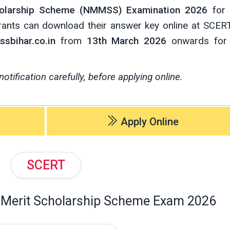
holarship Scheme (NMMSS) Examination 2026
for 
irants can download their answer key online at SCERT 
sbihar.co.in
from
13th March 2026
onwards for
notification carefully, before applying online.
Apply Online
SCERT
 Merit Scholarship Scheme Exam 2026