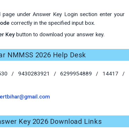
 page under Answer Key Login section enter your
Code
correctly in the specified input box.
er Key
button to download your answer key.
ar NMMSS 2026 Help Desk
5530 / 9430283921 / 6299954889 / 14417 /
rtbihar@gmail.com
swer Key 2026 Download Links