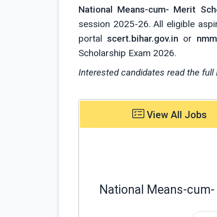
National Means-cum- Merit Sc
session 2025-26. All eligible asp
portal
scert.bihar.gov.in
or
nmms
Scholarship Exam 2026.
Interested candidates read the full 
View All Jobs
National Means-cum-