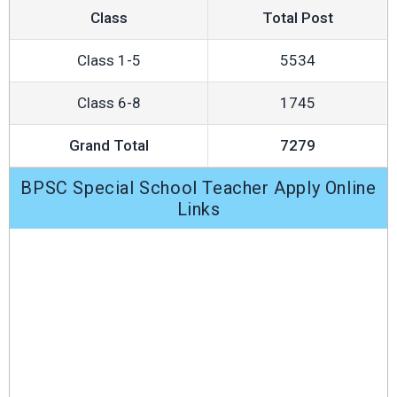
Class
Total Post
Class 1-5
5534
Class 6-8
1745
Grand Total
7279
BPSC Special School Teacher Apply Online
Links