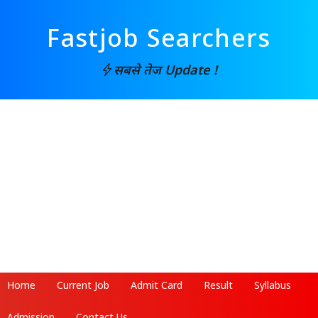
Fastjob Searchers
सबसे तेज Update !
Home
Current Job
Admit Card
Result
Syllabus
Admission
Contact Us